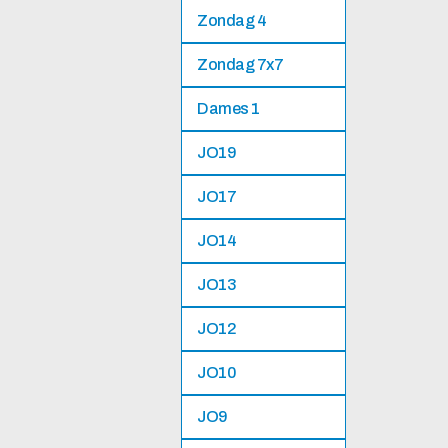
Zondag 4
Zondag 7x7
Dames 1
JO19
JO17
JO14
JO13
JO12
JO10
JO9