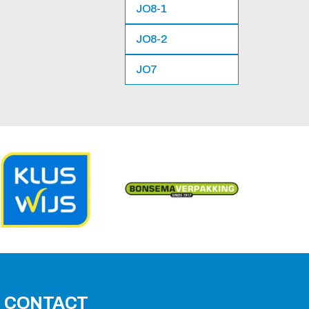
JO8-1
JO8-2
JO7
CONTACT