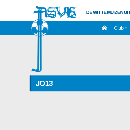
DE WITTE MUIZEN UI
Club
JO13